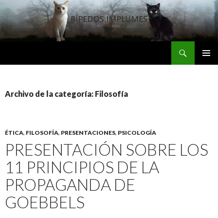
Buscar
Bipedos Implumes
SALTAR
MENÚ
AL
PRINCI
CONTENIDO
Archivo de la categoría: Filosofía
ÉTICA
,
FILOSOFÍA
,
PRESENTACIONES
,
PSICOLOGÍA
PRESENTACIÓN SOBRE LOS
11 PRINCIPIOS DE LA
PROPAGANDA DE
GOEBBELS