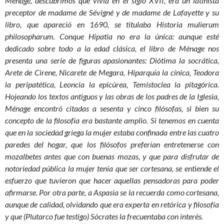
Ménage, descubrimos que vivía en el siglo XVII, era un latinista
preceptor de madame de Sévigné y de madame de Lafayette y su
libro, que apareció en 1690, se titulaba Historia mulierum
philosopharum. Conque Hipatia no era la única: aunque esté
dedicado sobre todo a la edad clásica, el libro de Ménage nos
presenta una serie de figuras apasionantes: Diótima la socrática,
Arete de Cirene, Nicarete de Megara, Hiparquía la cínica, Teodora
la peripatética, Leoncia la epicúrea, Temistoclea la pitagórica.
Hojeando los textos antiguos y las obras de los padres de la Iglesia,
Ménage encontró citadas a sesenta y cinco filósofas, si bien su
concepto de la filosofía era bastante amplio. Si tenemos en cuenta
que en la sociedad griega la mujer estaba confinada entre las cuatro
paredes del hogar, que los filósofos preferían entretenerse con
mozalbetes antes que con buenas mozas, y que para disfrutar de
notoriedad pública la mujer tenía que ser cortesana, se entiende el
esfuerzo que tuvieron que hacer aquellas pensadoras para poder
afirmarse. Por otra parte, a Aspasia se la recuerda como cortesana,
aunque de calidad, olvidando que era experta en retórica y filosofía
y que (Plutarco fue testigo) Sócrates la frecuentaba con interés.