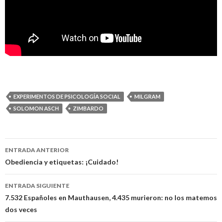
EXPERIMENTOS DE PSICOLOGÍA SOCIAL
MILGRAM
SOLOMON ASCH
ZIMBARDO
ENTRADA ANTERIOR
Navegación
Obediencia y etiquetas: ¡Cuidado!
de
ENTRADA SIGUIENTE
entradas
7.532 Españoles en Mauthausen, 4.435 murieron: no los matemos
dos veces