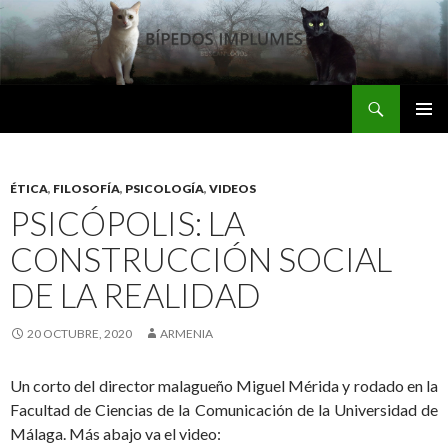
Buscar
Bipedos Implumes
SALTAR
MENÚ
AL
PRINCI
CONTENIDO
ÉTICA
,
FILOSOFÍA
,
PSICOLOGÍA
,
VIDEOS
PSICÓPOLIS: LA
CONSTRUCCIÓN SOCIAL
DE LA REALIDAD
20 OCTUBRE, 2020
ARMENIA
Un corto del director malagueño Miguel Mérida y rodado en la
Facultad de Ciencias de la Comunicación de la Universidad de
Málaga. Más abajo va el video: