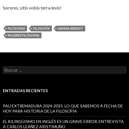
Sorores, sitis vobis terra levis!
FILÓSOFAS
FILOSOFÍA
HANNA ARENDT
MUJERES FILÓSOFAS
B
u
s
c
a
ENTRADAS RECIENTES
r
:
PAU EXTREMADURA 2024-2025. LO QUE SABEMOS A FECHA DE
HOY PARA HISTORIA DE LA FILOSOFÍA
EL BILINGÜISMO EN INGLÉS ES UN GRAVE ERROR. ENTREVISTA
A CARLOS LEÁÑEZ ARISTIMUÑO