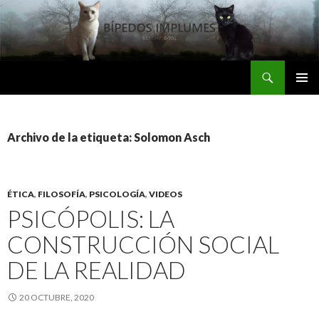
Buscar
Bipedos Implumes
SALTAR
MENÚ
AL
PRINCI
CONTENIDO
Archivo de la etiqueta: Solomon Asch
ÉTICA
,
FILOSOFÍA
,
PSICOLOGÍA
,
VIDEOS
PSICÓPOLIS: LA
CONSTRUCCIÓN SOCIAL
DE LA REALIDAD
20 OCTUBRE, 2020