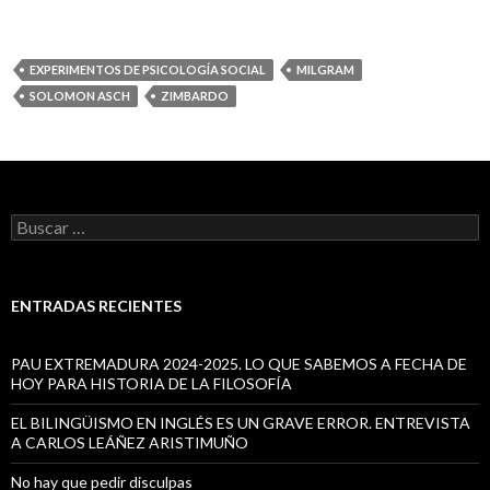
EXPERIMENTOS DE PSICOLOGÍA SOCIAL
MILGRAM
SOLOMON ASCH
ZIMBARDO
B
u
s
c
a
ENTRADAS RECIENTES
r
:
PAU EXTREMADURA 2024-2025. LO QUE SABEMOS A FECHA DE
HOY PARA HISTORIA DE LA FILOSOFÍA
EL BILINGÜISMO EN INGLÉS ES UN GRAVE ERROR. ENTREVISTA
A CARLOS LEÁÑEZ ARISTIMUÑO
No hay que pedir disculpas