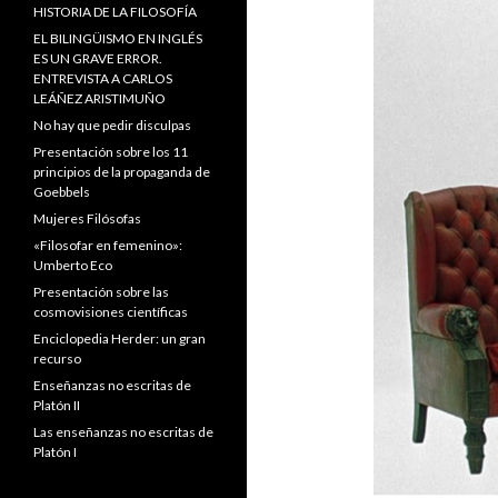
HISTORIA DE LA FILOSOFÍA
EL BILINGÜISMO EN INGLÉS
ES UN GRAVE ERROR.
ENTREVISTA A CARLOS
LEÁÑEZ ARISTIMUÑO
No hay que pedir disculpas
Presentación sobre los 11
principios de la propaganda de
Goebbels
Mujeres Filósofas
«Filosofar en femenino»:
Umberto Eco
Presentación sobre las
cosmovisiones científicas
Enciclopedia Herder: un gran
recurso
Enseñanzas no escritas de
Platón II
Las enseñanzas no escritas de
Platón I