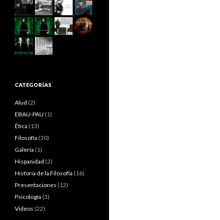
CATEGORÍAS
Alud
(2)
EBAU-PAU
(1)
Ética
(13)
Filosofía
(30)
Galería
(1)
Hispanidad
(2)
Historia de la Filosofía
(16)
Presentaciones
(12)
Psicología
(3)
Videos
(22)