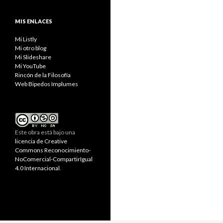
MIS ENLACES
Mi Listly
Mi otro blog
Mi Slideshare
Mi YouTube
Rincón de la Filosofía
Web Bipedos Implumes
Este obra está bajo una
licencia de Creative
Commons Reconocimiento-
NoComercial-CompartirIgual
4.0 Internacional
.