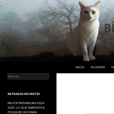
SALTAR AL CONTENIDO
Buscar
Bipedos Implumes
INICIO
FILOSOFÍA
H
B
u
s
c
a
ENTRADAS RECIENTES
r
:
PAU EXTREMADURA 2024-
2025. LO QUE SABEMOS A
FECHA DE HOY PARA