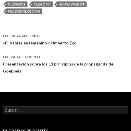
FILÓSOFAS
FILOSOFÍA
HANNA ARENDT
MUJERES FILÓSOFAS
ENTRADA ANTERIOR
Navegación
«Filosofar en femenino»: Umberto Eco
de
ENTRADA SIGUIENTE
entradas
Presentación sobre los 11 principios de la propaganda de
Goebbels
B
u
s
c
a
ENTRADAS RECIENTES