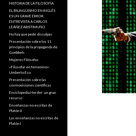
HISTORIA DE LA FILOSOFÍA
EL BILINGÜISMO EN INGLÉS
ES UN GRAVE ERROR.
ENTREVISTA A CARLOS
LEÁÑEZ ARISTIMUÑO
No hay que pedir disculpas
Presentación sobre los 11
principios de la propaganda de
Goebbels
Mujeres Filósofas
«Filosofar en femenino»:
Umberto Eco
Presentación sobre las
cosmovisiones científicas
Enciclopedia Herder: un gran
recurso
Enseñanzas no escritas de
Platón II
Las enseñanzas no escritas de
Platón I