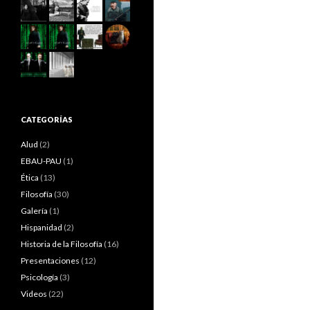
CATEGORÍAS
Alud
(2)
EBAU-PAU
(1)
Ética
(13)
Filosofía
(30)
Galería
(1)
Hispanidad
(2)
Historia de la Filosofía
(16)
Presentaciones
(12)
Psicología
(3)
Videos
(22)