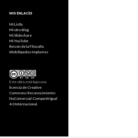
MIS ENLACES
Mi Listly
Mi otro blog
Mi Slideshare
Mi YouTube
Rincón de la Filosofía
Web Bipedos Implumes
Este obra está bajo una
licencia de Creative
Commons Reconocimiento-
NoComercial-CompartirIgual
4.0 Internacional
.