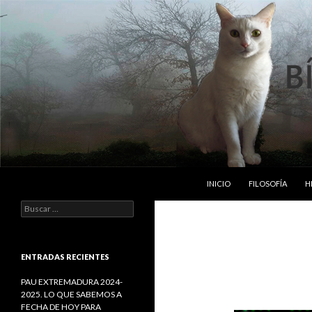
SALTAR AL CONTENIDO
Buscar
Bipedos Implumes
INICIO
FILOSOFÍA
H
B
u
s
c
a
ENTRADAS RECIENTES
r
:
PAU EXTREMADURA 2024-
2025. LO QUE SABEMOS A
FECHA DE HOY PARA