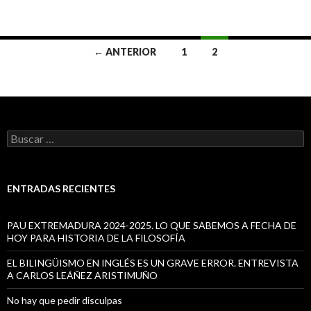
← ANTERIOR
1
2
Ir
a
las
B
entradas
u
s
c
a
ENTRADAS RECIENTES
r
:
PAU EXTREMADURA 2024-2025. LO QUE SABEMOS A FECHA DE
HOY PARA HISTORIA DE LA FILOSOFÍA
EL BILINGÜISMO EN INGLÉS ES UN GRAVE ERROR. ENTREVISTA
A CARLOS LEÁÑEZ ARISTIMUÑO
No hay que pedir disculpas