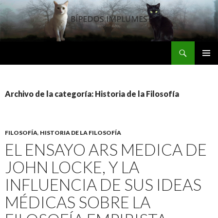
Buscar
Bipedos Implumes
SALTAR
MENÚ
AL
PRINCI
CONTENIDO
Archivo de la categoría: Historia de la Filosofía
FILOSOFÍA
,
HISTORIA DE LA FILOSOFÍA
EL ENSAYO ARS MEDICA DE
JOHN LOCKE, Y LA
INFLUENCIA DE SUS IDEAS
MÉDICAS SOBRE LA