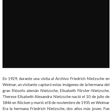
En 1929, durante una visita al Archivo Friedrich Nietzsche en
Weimar, un visitante capturó estas imágenes de la hermana del
gran filósofo alemán Nietzsche, Elisabeth Förster-Nietzsche.
Therese Elisabeth Alexandra Nietzsche nació el 10 de julio de
1846 en Röcken y murió el 8 de noviembre de 1935 en Weimar
Era la hermana Friedrich Nietzsche, dos años más joven. Fue