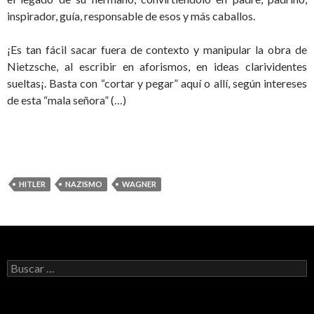
inspirador, guía, responsable de esos y más caballos.
¡Es tan fácil sacar fuera de contexto y manipular la obra de
Nietzsche, al escribir en aforismos, en ideas clarividentes
sueltas¡. Basta con “cortar y pegar” aquí o allí, según intereses
de esta “mala señora” (…)
HITLER
NAZISMO
WAGNER
B
u
s
c