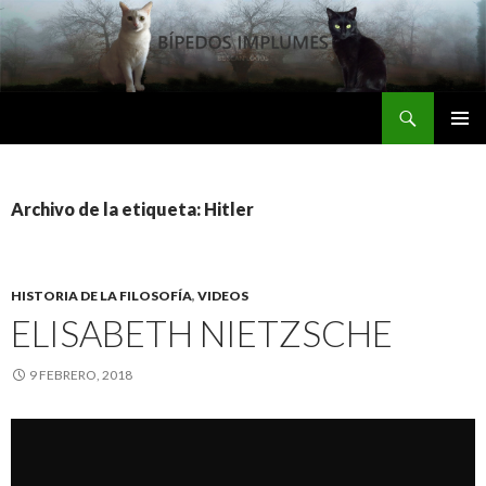
Buscar
Bipedos Implumes
SALTAR
MENÚ
AL
PRINCI
CONTENIDO
Archivo de la etiqueta: Hitler
HISTORIA DE LA FILOSOFÍA
,
VIDEOS
ELISABETH NIETZSCHE
9 FEBRERO, 2018