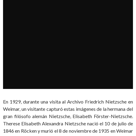
En 1929, durante una visita al Archivo Friedrich Nietzsche en
Weimar, un visitante capturó estas imágenes de la hermana del
gran filósofo alemán Nietzsche, Elisabeth Förster-Nietzsche.
Therese Elisabeth Alexandra Nietzsche nació el 10 de julio de
1846 en Röcken y murió el 8 de noviembre de 1935 en Weimar