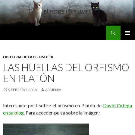
Buscar
Bipedos Implumes
SALTAR
MENÚ
AL
PRINCI
CONTENIDO
HISTORIA DE LA FILOSOFÍA
LAS HUELLAS DEL ORFISMO
EN PLATÓN
9 FEBRERO, 2018
ARMENIA
Interesante post sobre el orfismo en Platón de
David Ortega
en su blog
. Para acceder, pulsa sobre la imágen: