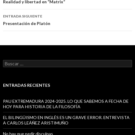
Navegación
Realidad y libertad en “Matrix”
de
ENTRADA SIGUIENTE
entradas
Presentación de Platón
B
u
s
c
a
ENTRADAS RECIENTES
r
:
PAU EXTREMADURA 2024-2025. LO QUE SABEMOS A FECHA DE
HOY PARA HISTORIA DE LA FILOSOFÍA
EL BILINGÜISMO EN INGLÉS ES UN GRAVE ERROR. ENTREVISTA
A CARLOS LEÁÑEZ ARISTIMUÑO
No hay que pedir disculpas