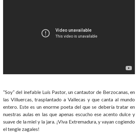
“Soy” del inefable Luís Pastor, un cantautor de Berzocanas, en
las Villuercas, trasplantado a Vallecas y que canta al mundo
entero. Este es un enorme poeta del que se debería tratar en
nuestras aulas en las que apenas escucho ese acento dulce y
suave de la miel y la jara. ¡Viva Extremadura, y vayan cogiendo
el tengle zagales!