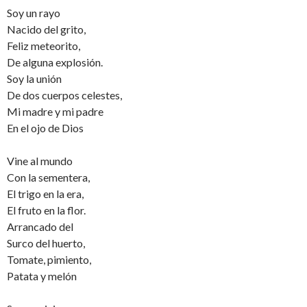
Soy un rayo
Nacido del grito,
Feliz meteorito,
De alguna explosión.
Soy la unión
De dos cuerpos celestes,
Mi madre y mi padre
En el ojo de Dios
Vine al mundo
Con la sementera,
El trigo en la era,
El fruto en la flor.
Arrancado del
Surco del huerto,
Tomate, pimiento,
Patata y melón