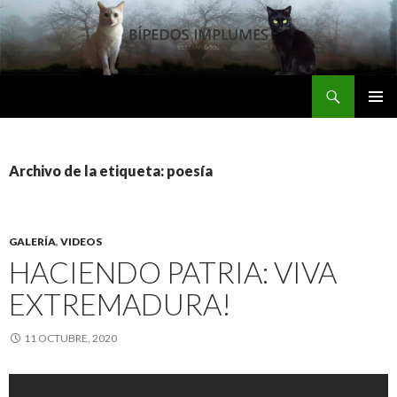
Buscar
Bipedos Implumes
SALTAR
MENÚ
AL
PRINCI
CONTENIDO
Archivo de la etiqueta: poesía
GALERÍA
,
VIDEOS
HACIENDO PATRIA: VIVA
EXTREMADURA!
11 OCTUBRE, 2020