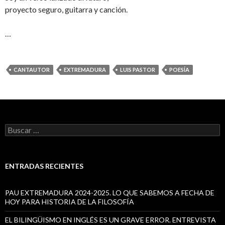
proyecto seguro, guitarra y canción.
…
CANTAUTOR
EXTREMADURA
LUIS PASTOR
POESÍA
B
u
s
c
a
ENTRADAS RECIENTES
r
:
PAU EXTREMADURA 2024-2025. LO QUE SABEMOS A FECHA DE
HOY PARA HISTORIA DE LA FILOSOFÍA
EL BILINGÜISMO EN INGLÉS ES UN GRAVE ERROR. ENTREVISTA