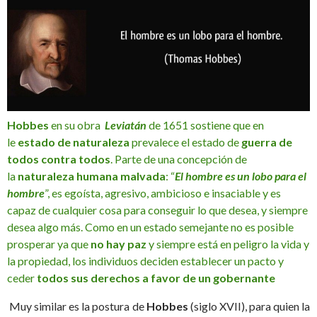
Hobbes
en su obra
Leviatán
de 1651 sostiene que en
le
estado de naturaleza
prevalece el estado de
guerra de
todos contra todos
. Parte de una concepción de
la
naturaleza humana malvada
: “
El hombre es un lobo para el
hombre
”, es egoísta, agresivo, ambicioso e insaciable y es
capaz de cualquier cosa para conseguir lo que desea, y siempre
desea algo más. Como en un estado semejante no es posible
prosperar ya que
no hay paz
y siempre está en peligro la vida y
la propiedad, los individuos deciden establecer un pacto y
ceder
todos sus derechos a favor de un gobernante
Muy similar es la postura de
Hobbes
(siglo XVII), para quien la