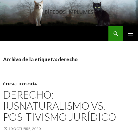
Buscar
Bipedos Implumes
SALTAR
MENÚ
AL
PRINCI
CONTENIDO
Archivo de la etiqueta: derecho
ÉTICA
,
FILOSOFÍA
DERECHO:
IUSNATURALISMO VS.
POSITIVISMO JURÍDICO
10 OCTUBRE, 2020