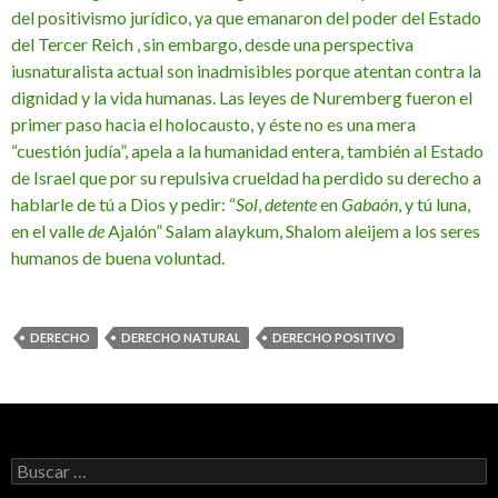
del positivismo jurídico, ya que emanaron del poder del Estado
del Tercer Reich , sin embargo, desde una perspectiva
iusnaturalista actual son inadmisibles porque atentan contra la
dignidad y la vida humanas. Las leyes de Nuremberg fueron el
primer paso hacia el holocausto, y éste no es una mera
“cuestión judía”, apela a la humanidad entera, también al Estado
de Israel que por su repulsiva crueldad ha perdido su derecho a
hablarle de tú a Dios y pedir: “
Sol
,
detente
en
Gabaón
, y tú luna,
en el valle
de
Ajalón” Salam alaykum, Shalom aleijem
a los seres
humanos de buena voluntad.
DERECHO
DERECHO NATURAL
DERECHO POSITIVO
B
u