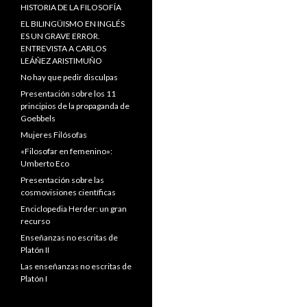
HISTORIA DE LA FILOSOFÍA
EL BILINGÜISMO EN INGLÉS
ES UN GRAVE ERROR.
ENTREVISTA A CARLOS
LEÁÑEZ ARISTIMUÑO
No hay que pedir disculpas
Presentación sobre los 11
principios de la propaganda de
Goebbels
Mujeres Filósofas
«Filosofar en femenino»:
Umberto Eco
Presentación sobre las
cosmovisiones científicas
Enciclopedia Herder: un gran
recurso
Enseñanzas no escritas de
Platón II
Las enseñanzas no escritas de
Platón I