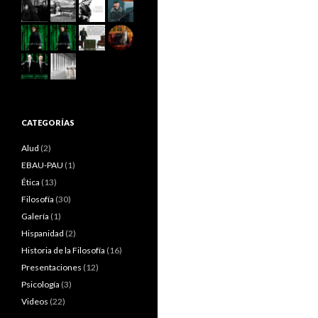
CATEGORÍAS
Alud
(2)
EBAU-PAU
(1)
Ética
(13)
Filosofía
(30)
Galería
(1)
Hispanidad
(2)
Historia de la Filosofía
(16)
Presentaciones
(12)
Psicología
(3)
Videos
(22)