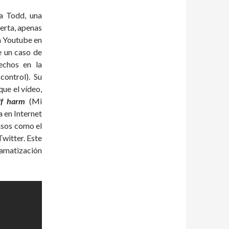
a Todd, una
erta, apenas
n Youtube en
e un caso de
echos en la
ontrol). Su
ue el vídeo,
lf harm
(Mi
a en Internet
casos como el
Twitter. Este
ramatización