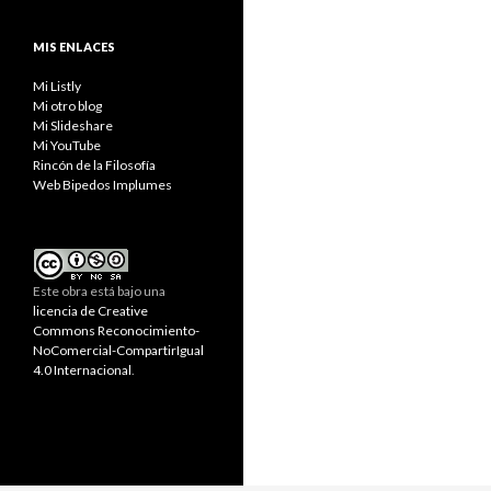
MIS ENLACES
Mi Listly
Mi otro blog
Mi Slideshare
Mi YouTube
Rincón de la Filosofía
Web Bipedos Implumes
Este obra está bajo una
licencia de Creative
Commons Reconocimiento-
NoComercial-CompartirIgual
4.0 Internacional
.