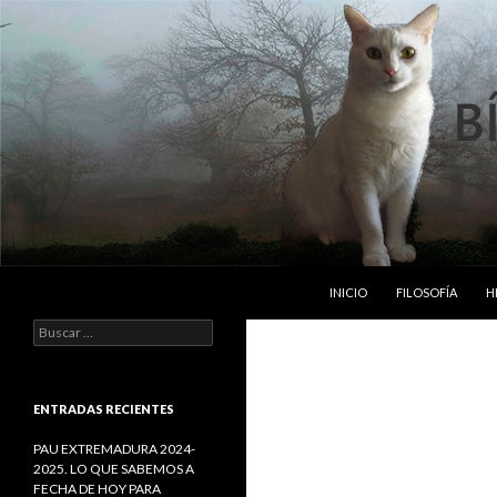
SALTAR AL CONTENIDO
Buscar
Bipedos Implumes
INICIO
FILOSOFÍA
H
B
u
s
c
a
ENTRADAS RECIENTES
r
:
PAU EXTREMADURA 2024-
2025. LO QUE SABEMOS A
FECHA DE HOY PARA