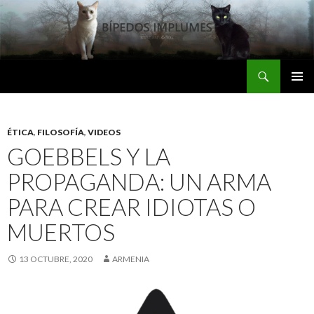
Buscar
Bipedos Implumes
SALTAR
MENÚ
AL
PRINCI
CONTENIDO
ÉTICA
,
FILOSOFÍA
,
VIDEOS
GOEBBELS Y LA
PROPAGANDA: UN ARMA
PARA CREAR IDIOTAS O
MUERTOS
13 OCTUBRE, 2020
ARMENIA