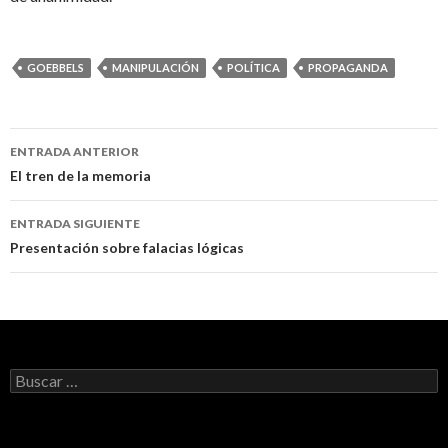
GOEBBELS
MANIPULACIÓN
POLÍTICA
PROPAGANDA
ENTRADA ANTERIOR
Navegación
El tren de la memoria
de
ENTRADA SIGUIENTE
entradas
Presentación sobre falacias lógicas
B
u
s
c