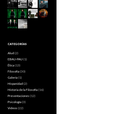
CATEGORÍAS
Alud
(2)
EBAU-PAU
(1)
Ética
(13)
Filosofía
(30)
Galería
(1)
Hispanidad
(2)
Historia de la Filosofía
(16)
Presentaciones
(12)
Psicología
(3)
Videos
(22)