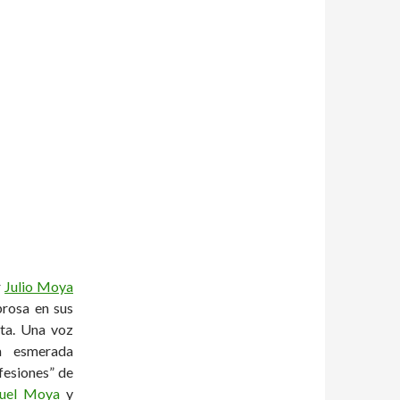
r
Julio Moya
prosa en sus
rta. Una voz
a esmerada
fesiones” de
uel Moya
y