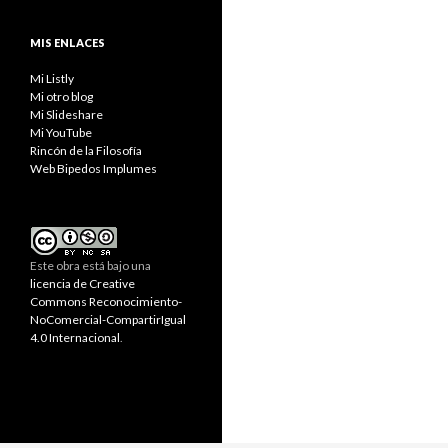
MIS ENLACES
Mi Listly
Mi otro blog
Mi Slideshare
Mi YouTube
Rincón de la Filosofía
Web Bipedos Implumes
Este obra está bajo una
licencia de Creative
Commons Reconocimiento-
NoComercial-CompartirIgual
4.0 Internacional
.