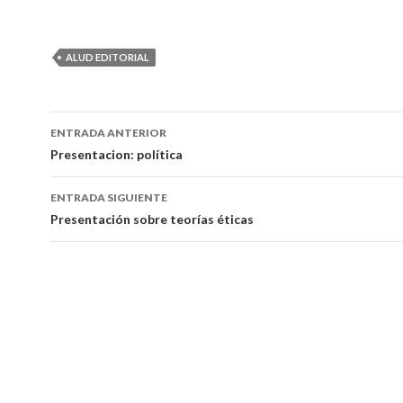
ALUD EDITORIAL
ENTRADA ANTERIOR
Navegación
Presentacion: política
de
ENTRADA SIGUIENTE
entradas
Presentación sobre teorías éticas