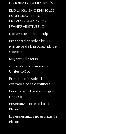
HISTORIA DE LA FILOSOFÍA
EL BILINGÜISMO EN INGLÉS
ES UN GRAVE ERROR.
ENTREVISTA A CARLOS
LEÁÑEZ ARISTIMUÑO
No hay que pedir disculpas
Presentación sobre los 11
principios de la propaganda de
Goebbels
Mujeres Filósofas
«Filosofar en femenino»:
Umberto Eco
Presentación sobre las
cosmovisiones científicas
Enciclopedia Herder: un gran
recurso
Enseñanzas no escritas de
Platón II
Las enseñanzas no escritas de
Platón I