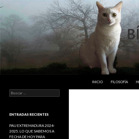
SALTAR AL CONTENIDO
Buscar
Bipedos Implumes
INICIO
FILOSOFÍA
H
B
u
s
c
a
ENTRADAS RECIENTES
r
:
PAU EXTREMADURA 2024-
2025. LO QUE SABEMOS A
FECHA DE HOY PARA